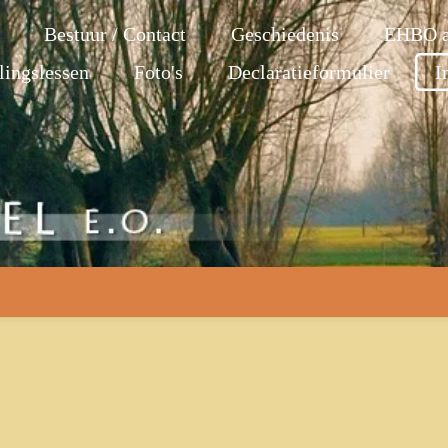
Bestuur / Contact
Geschiedenis
EHBO a
lingslessen
Foto's
Declaratieformulier
I