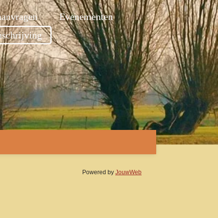
anvragen
Evenementen
nschrijving
Powered by
JouwWeb