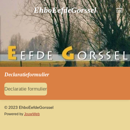
Ga
EhboEefdeGorssel
direct
naar
de
hoofdinhoud
Declaratieformulier
Declaratie formulier
© 2023 EhboEefdeGorssel
Powered by
JouwWeb