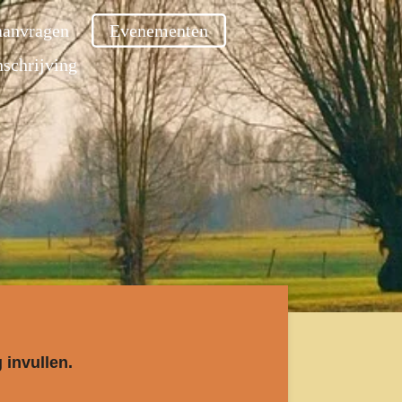
anvragen
Evenementen
nschrijving
 invullen.