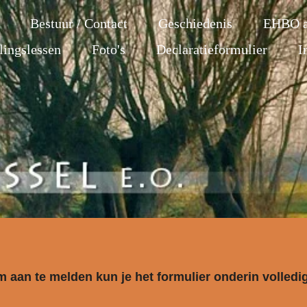
Bestuur / Contact
Geschiedenis
EHBO a
lingslessen
Foto's
Declaratieformulier
I
aan te melden kun je het formulier onderin volledig